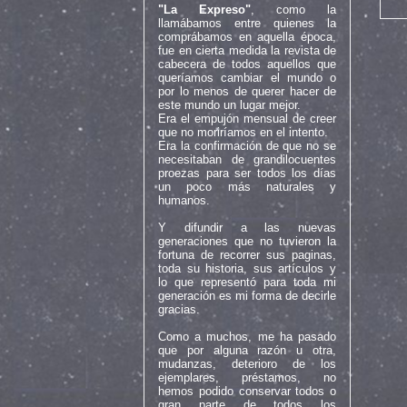
"La Expreso"
, como la
llamábamos entre quienes la
comprábamos en aquella época,
fue en cierta medida la revista de
cabecera de todos aquellos que
queríamos cambiar el mundo o
por lo menos de querer hacer de
este mundo un lugar mejor.
Era el empujón mensual de creer
que no moriríamos en el intento.
Era la confirmación de que no se
necesitaban de grandilocuentes
proezas para ser todos los días
un poco más naturales y
humanos.
Y difundir a las nuevas
generaciones que no tuvieron la
fortuna de recorrer sus paginas,
toda su historia, sus artículos y
lo que representó para toda mi
generación es mi forma de decirle
gracias.
Como a muchos, me ha pasado
que por alguna razón u otra,
mudanzas, deterioro de los
ejemplares, préstamos, no
hemos podido conservar todos o
gran parte de todos los