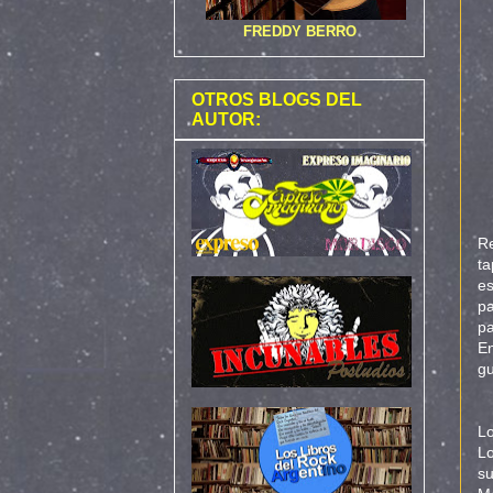
FREDDY BERRO
OTROS BLOGS DEL
AUTOR:
Re
ta
es
p
pa
E
gu
Lo
Lo
su