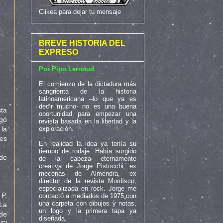
Clikea para dejar tu mensaje
BREVE HISTORIA DEL
EXPRESO
Por Pipo Lernoud
El comienzo de la dictadura más
sangrienta de la historia
latinoamericana –lo que ya es
decir mucho- no es una buena
sta
oportunidad para empezar una
egó
revista basada en la libertad y la
exploración.
la
es
En realidad la idea ya tenía su
tiempo de rodaje. Había surgido
de
de la cabeza eternamente
creativa de Jorge Pistocchi, ex
mecenas de Almendra, ex
director de la revista Mordisco,
especializada en rock. Jorge me
 P.
contactó a mediados de 1975 con
una carpeta con dibujos y notas,
 La
un logo y la primera tapa ya
 de
diseñada.