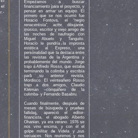
 El
Empezamos a buscar
 el
financiamiento para el proyecto, y
pensar en armar un equipo. El
r.-
primero que se nos ocurrió fue
Horacio Fontova, el “negro
renacentista”, actor, dibujante,
músico, escritor y viejo amigo de
las noches de naufragio con
Miguel Abuelo y Tanguito.
Horacio le pondría la impronta
estética al Expreso, una
personalidad que la destaca entre
las revistas de la Argentina y
probablemente del mundo. Jorge
trajo a Alfredo Rosso, que estaba
terminando la colimba y escribía
para su anterior revista,
Mordisco. El veinteañero Rosso
trajo a dos amigos, Claudio
Kleiman –compañero de la
colimba- y Fernando Basabru.
Cuando finalmente, después de
meses de búsqueda y pruebas
fallidas, apareció el editor-
financista, el abogado Alberto
Ohanian, ya era verano. 1976 se
nos vino encima, y con él el
golpe militar de Videla y sus
secuaces. Nos reunimos y nos