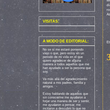
Me
dí
ro
At
VISITAS:
A MODO DE EDITORIAL:
Et
No se si me estaré poniendo
viejo o que, pero estoy en un
periodo de mi vida en el que
quiero agradecer de alguna
manera a todos aquellos que me
han ayudado a ser la persona que
soy.
Va más allá del agradecimiento
natural a mis padres, familia y
amigos.
Estoy hablando de aquellos que
sin conocerme me ayudaron a
forjar una manera de ser y sentir,
me ayudaron a pensar, me
incitaron a descubrir lo que no