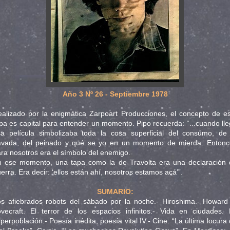
Año 3 Nº 26 - Septiembre 1978
alizado por la enigmática Zarpoart Producciones, el concepto de e
pa es capital para entender un momento. Pipo recuerda: “...cuando ll
a película simbolizaba toda la cosa superficial del consumo, de 
avada, del peinado y qué se yo en un momento de mierda. Entonc
ra nosotros era el símbolo del enemigo.
n ese momento, una tapa como la de Travolta era una declaración 
erra. Era decir: ‘ellos están ahí, nosotros estamos acá’”.
SUMARIO:
s afiebrados robots del sábado por la noche.- Hiroshima.- Howard
vecraft. El terror de los espacios infinitos.- Vida en ciudades.
perpoblación.- Poesía inédita, poesía vital IV.- Cine: “La última locura