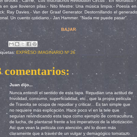
l Brooks”, Carrie, “Los muchachos Revolution Circus”. En Mordisco:-
a en que llovieron pilas.- Nito Mestre: Una música limpia.- Poesía en
ck: Ray Davies.- Van der Graaf Generator. Destornillando el generado
onal. Un cuento cotidiano.- Jan Hammer. “Nada me puede pasar”.
BAJAR
iquetas:
EXPRESO IMAGINARIO Nº 26
3 comentarios:
Juan dijo...
Nunca entendí el sentido de esta tapa. Repudian una actitud de
frivolidad, consumo, superficialidad, etc., que la propia película
de Travolta se ocupa de repudiar y criticar... Es tan simple que
no requiere más explicación. Hace poco ví en la tele que
seguían reivindicando esta tapa como ejemplo de contracultura,
de lucha, de plantarse frente a los imperativos de la idiotización.
Así que vean la película con atención, ahí lo dicen más
claramente que a través de un vulgar y demagógico tomatazo.