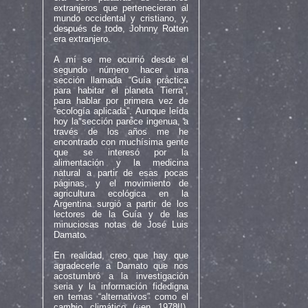
extranjeros que pertenecieran al
mundo occidental y cristiano, y,
después de todo, Johnny Rotten
era extranjero.
A mí se me ocurrió desde el
segundo número hacer una
sección llamada “Guía práctica
para habitar el planeta Tierra”,
para hablar por primera vez de
“ecología aplicada”. Aunque leída
hoy la sección parece ingenua, a
través de los años me he
encontrado con muchísima gente
que se interesó por la
alimentación y la medicina
natural a partir de esas pocas
páginas, y el movimiento de
agricultura ecológica en la
Argentina surgió
a partir de los
lectores de la Guía y de las
minuciosas notas de José Luis
Damato.
En realidad, creo que hay que
agradecerle a Damato que nos
acostumbró a la investigación
seria y la información fidedigna
en temas “alternativos” como el
cambio climático (¡¡en 1978!!),