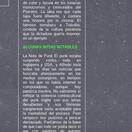
de color y locura en los kioscos
monocromos y censurados del
Proceso. La idea era que cada
tapa fuera diferente, y contara
una historia por si misma. El
famoso tomatazo a Travolta,
símbolo de la cultura pasatista
que la dictadura quería imponer,
es un ejemplo
ALGUNAS NOTAS NOTABLES
La Nota de Punk El punk estaba
surgiendo contra todo en
Inglaterra y USA, y Alfredo traía
todos los días las noticias que
buscaba afanosamente en los
medios extranjeros, en tiempos
en los que no había internet ni
computadoras, aunque hoy
parezca mentira. No sabíamos si
reflejar la violencia contracultural
del punk inglés con sus letras
desafiantes y sus historias
sangrientas sería aceptable para
la mentalidad del proceso. Pero
tampoco nos pusimos a pensar
demasiado. Partíamos de la base
de que casi todo se podía decir si
era con palabras de autores