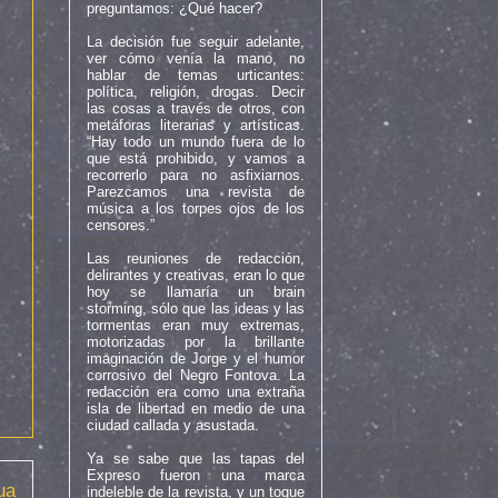
preguntamos: ¿Qué hacer?
La decisión fue seguir adelante,
ver cómo venía la mano, no
hablar de temas urticantes:
política, religión, drogas. Decir
las cosas a través de otros, con
metáforas literarias y artísticas.
“Hay todo un mundo fuera de lo
que está prohibido, y vamos a
recorrerlo para no asfixiarnos.
Parezcamos una revista de
música a los torpes ojos de los
censores.”
Las reuniones de redacción,
delirantes y creativas, eran lo que
hoy se llamaría un brain
storming, sólo que las ideas y las
tormentas eran muy extremas,
motorizadas por la brillante
imaginación de Jorge y el humor
corrosivo del Negro Fontova. La
redacción era como una extraña
isla de libertad en medio de una
ciudad callada y asustada.
Ya se sabe que las tapas del
Expreso fueron una marca
ua
indeleble de la revista, y un toque