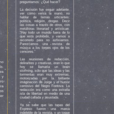
preguntamos: ¿Qué hacer?
La decisión fue seguir adelante,
ver cómo venía la mano, no
hablar de temas urticantes:
política, religión, drogas. Decir
las cosas a través de otros, con
metáforas literarias y artísticas.
“Hay todo un mundo fuera de lo
que está prohibido, y vamos a
recorrerlo para no asfixiarnos.
Parezcamos una revista de
música a los torpes ojos de los
censores.”
Las reuniones de redacción,
 no
delirantes y creativas, eran lo que
ís.
hoy se llamaría un brain
storming, sólo que las ideas y las
dea
tormentas eran muy extremas,
a y
motorizadas por la brillante
tro
imaginación de Jorge y el humor
corrosivo del Negro Fontova. La
tra
redacción era como una extraña
los
isla de libertad en medio de una
ier
ciudad callada y asustada.
Ya se sabe que las tapas del
Expreso fueron una marca
indeleble de la revista, y un toque