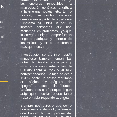
las energías renovables, la
lis
manipulación genética, la crítica
a la energía nuclear, etc. En lo
s.-
nuclear, José Luis hizo una nota
 La
demoledora a partir de la película
ns:
Síndrome de China, y por un
ar
instante pensamos que nos
métiamos en problemas, ya que
he
la energía nuclear siempre fue un
 el
negocio particular y secreto de
n,
los milicos, y en ese momento
más que nunca.
Investigación seria e información
minuciosa también tenían las
notas de Basabru sobre jazz y
música de vanguardia y las de
Claudio sobre el rock y el folk
norteamericanos. La idea de decir
TODO sobre un artista resultaba
en páginas y páginas de
tipografía que llamábamos
“arráncate los ojos” porque ningún
autor quería cortar lo que tanto
trabajo había requerido averiguar.
Siempre nos pareció que como
buena revista de rock, teníamos
que hablar de los grandes del