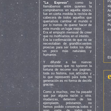
Pa
"La Expreso"
, como la
a
llamábamos entre quienes la
comprábamos en aquella época,
An
fue en cierta medida la revista de
So
cabecera de todos aquellos que
an
queríamos cambiar el mundo o
Po
por lo menos de querer hacer de
este mundo un lugar mejor.
es
Era el empujón mensual de creer
que no moriríamos en el intento.
Era la confirmación de que no se
necesitaban de grandilocuentes
proezas para ser todos los días
un poco más naturales y
humanos.
Et
Y difundir a las nuevas
generaciones que no tuvieron la
fortuna de recorrer sus paginas,
toda su historia, sus artículos y
lo que representó para toda mi
generación es mi forma de decirle
gracias.
Como a muchos, me ha pasado
que por alguna razón u otra,
mudanzas, deterioro de los
ejemplares, préstamos, no
hemos podido conservar todos o
gran parte de todos los