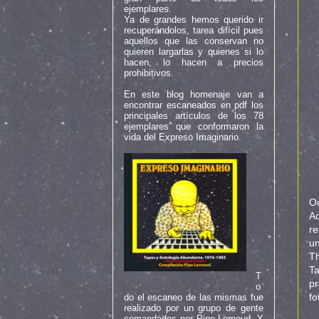
ejemplares.
Ya de grandes hemos querido ir
recuperándolos, tarea difícil pues
aquellos que las conservan no
quieren largarlas y quienes si lo
hacen, lo hacen a precios
prohibitivos.
En este blog homenaje van a
encontrar escaneados en pdf los
principales artículos de los 78
ejemplares que conformaron la
vida del Expreso Imaginario.
Oc
Ad
re
un
Th
T
T
pr
o
fo
do el escaneo de las mismas fue
realizado por un grupo de gente
comandados por Pipo Lernoud. Y