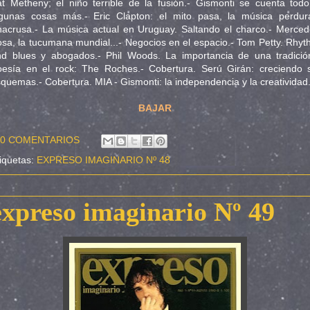
t Metheny; el niño terrible de la fusión.- Gismonti se cuenta tod
lgunas cosas más.- Eric Clapton: el mito pasa, la música perdura
acrusa.- La música actual en Uruguay. Saltando el charco.- Merce
sa, la tucumana mundial...- Negocios en el espacio.- Tom Petty. Rhy
d blues y abogados.- Phil Woods. La importancia de una tradición
esía en el rock: The Roches.- Cobertura. Serú Girán: creciendo s
quemas.- Cobertura. MIA - Gismonti: la independencia y la creatividad
BAJAR
0 COMENTARIOS
iquetas:
EXPRESO IMAGINARIO Nº 48
expreso imaginario Nº 49