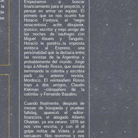
que
Empezamos a buscar
 la
financiamiento para el proyecto, y
pensar en armar un equipo. El
de
primero que se nos ocurrió fue
se
Horacio Fontova, el “negro
renacentista”, actor, dibujante,
músico, escritor y viejo amigo de
las noches de naufragio con
Miguel Abuelo y Tanguito.
Horacio le pondría la impronta
estética al Expreso, una
personalidad que la destaca entre
las revistas de la Argentina y
probablemente del mundo. Jorge
trajo a Alfredo Rosso, que estaba
terminando la colimba y escribía
para su anterior revista,
Mordisco. El veinteañero Rosso
trajo a dos amigos, Claudio
Kleiman –compañero de la
colimba- y Fernando Basabru.
Cuando finalmente, después de
meses de búsqueda y pruebas
fallidas, apareció el editor-
financista, el abogado Alberto
Ohanian, ya era verano. 1976 se
nos vino encima, y con él el
golpe militar de Videla y sus
secuaces. Nos reunimos y nos