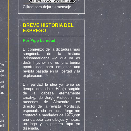
Clikea para dejar tu mensaje
BREVE HISTORIA DEL
EXPRESO
Por Pipo Lernoud
El comienzo de la dictadura más
sangrienta de la historia
latinoamericana –lo que ya es
decir mucho- no es una buena
ién
oportunidad para empezar una
de
revista basada en la libertad y la
exploración.
 de
 un
En realidad la idea ya tenía su
el
tiempo de rodaje. Había surgido
ás
de la cabeza eternamente
creativa de Jorge Pistocchi, ex
mecenas de Almendra, ex
director de la revista Mordisco,
especializada en rock. Jorge me
ee,
contactó a mediados de 1975 con
una carpeta con dibujos y notas,
 un
un logo y la primera tapa ya
mil
diseñada.