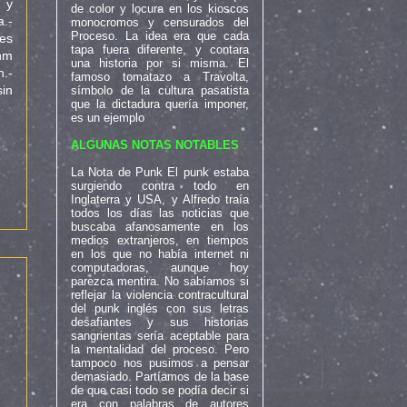
o y
de color y locura en los kioscos
.-
monocromos y censurados del
Proceso. La idea era que cada
des
tapa fuera diferente, y contara
thm
una historia por si misma. El
.-
famoso tomatazo a Travolta,
in
símbolo de la cultura pasatista
que la dictadura quería imponer,
.
es un ejemplo
ALGUNAS NOTAS NOTABLES
La Nota de Punk El punk estaba
surgiendo contra todo en
Inglaterra y USA, y Alfredo traía
todos los días las noticias que
buscaba afanosamente en los
medios extranjeros, en tiempos
en los que no había internet ni
computadoras, aunque hoy
parezca mentira. No sabíamos si
reflejar la violencia contracultural
del punk inglés con sus letras
desafiantes y sus historias
sangrientas sería aceptable para
la mentalidad del proceso. Pero
tampoco nos pusimos a pensar
demasiado. Partíamos de la base
de que casi todo se podía decir si
era con palabras de autores