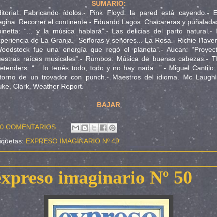
SUMARIO:
itorial: Fabricando ídolos.- Pink Floyd: la pared está cayendo.- E
gina. Recorrer el continente.- Eduardo Lagos. Chacareras y puñalada
inetta: “... y la música hablará”.- Las delicias del parto natural.-
periencia de La Granja.- Señoras y señores... La Rosa.- Richie Have
Woodstock fue una energía que regó el planeta”.- Aucan: “Proyect
uestras raíces musicales”.- Rumbos: Música de buenas cabezas.- T
etenders: “... lo tenés todo, todo y no hay nada...”.- Miguel Cantilo:
torno de un trovador con punch.- Maestros del idioma. Mc Laughli
ke, Clark, Weather Report.
BAJAR
0 COMENTARIOS
iquetas:
EXPRESO IMAGINARIO Nº 49
expreso imaginario Nº 50