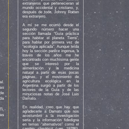
extranjeros que pertenecieran al
mundo occidental y cristiano, y,
después de todo, Johnny Rotten
era extranjero.
A mí se me ocurrió desde el
segundo número hacer una
sección llamada “Guía práctica
para habitar el planeta Tierra”,
para hablar por primera vez de
“ecología aplicada”. Aunque leída
hoy la sección parece ingenua, a
través de los años me he
encontrado con muchísima gente
que se interesó por la
alimentación y la medicina
natural a partir de esas pocas
páginas, y el movimiento de
agricultura ecológica en la
al.
Argentina surgió
a partir de los
las
lectores de la Guía y de las
 de
minuciosas notas de José Luis
ada
Damato.
En realidad, creo que hay que
i,
agradecerle a Damato que nos
sas
acostumbró a la investigación
seria y la información fidedigna
en temas “alternativos” como el
cambio climático (¡¡en 1978!!),