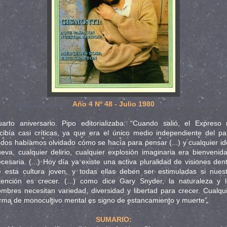
Año 4 Nº 48 - Julio 1980
arto aniversario. Pipo editorializaba: “Cuando salió, el Expreso
cibía casi críticas, ya que era el único medio independiente del pa
dos habíamos olvidado cómo se hacía para pensar (...) y cualquier i
eva, cualquier delirio, cualquier explosión imaginaria era bienvenid
cesaria. (...) Hoy día ya existe una activa pluralidad de visiones den
 esta cultura joven, y todas ellas deben ser estimuladas si nues
tención es crecer. (...) como dice Gary Snyder, la naturaleza y 
mbres necesitan variedad, diversidad y libertad para crecer. Cualqu
rma de monocultivo mental es signo de estancamiento y muerte”.
SUMARIO: