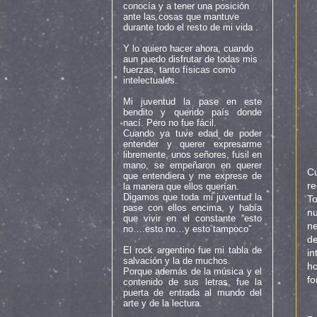
conocía y a tener una posición
ante las cosas que mantuve
durante todo el resto de mi vida .
Y lo quiero hacer ahora, cuando
aun puedo disfrutar de todas mis
fuerzas, tanto físicas como
intelectuales.
Mi juventud la pase en este
bendito y querido país donde
nací. Pero no fue fácil.
Cuando ya tuve edad de poder
entender y querer expresarme
libremente, unos señores, fusil en
mano, se empeñaron en querer
Cu
que entendiera y me exprese de
re
la manera que ellos querían.
Digamos que toda mi juventud la
To
pase con ellos encima, y había
nu
que vivir en el constante “esto
ne
no….esto no…y esto tampoco”
de
El rock argentino fue mi tabla de
in
salvación y la de muchos.
ho
Porque además de la música y el
fo
contenido de sus letras, fue la
puerta de entrada al mundo del
arte y de la lectura.