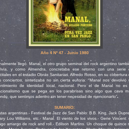
Año 4 Nº 47 - Junio 1980
nalmente llegó. Manal, el otro grupo seminal del rock argentino tamb
olvía, y como Almendra, concretaba ese retorno con una serie 
citales en el estadio Obras Sanitarias. Alfredo Rosso, en su cobertura
s conciertos, sintetizaba no sin cierta euforia: “Manal nos devolvió
entimiento de identidad local, nacional. Pero el de Manal no es 
acionalismo que se pega en los parabrisas sino algo que cava m
ndo, que sentimos adentro sin tener necesidad de mencionarlo”.
SUMARIO:
tas argentinas.- Festival de Jazz de San Pablo: B.B. King, Jack Dupr
ry Lou Williams, etc.- Manal. El viento de los vivos.- Gene Vincent:
ago amargo de rock and roll.- Edilson Martins. Un choque de quince 