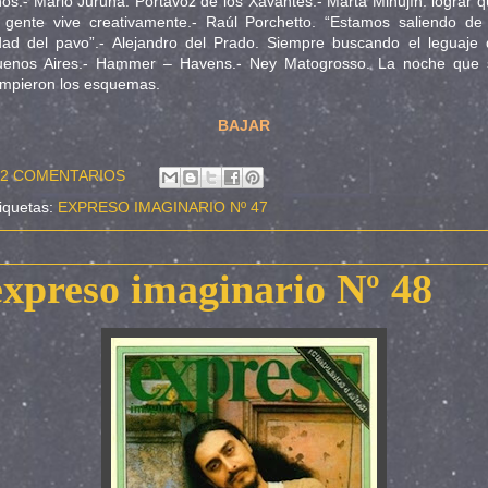
os.- Mario Juruna. Portavoz de los Xavantes.- Marta Minujín: lograr 
 gente vive creativamente.- Raúl Porchetto. “Estamos saliendo de
ad del pavo”.- Alejandro del Prado. Siempre buscando el leguaje 
uenos Aires.- Hammer – Havens.- Ney Matogrosso. La noche que 
mpieron los esquemas.
BAJAR
2 COMENTARIOS
iquetas:
EXPRESO IMAGINARIO Nº 47
expreso imaginario Nº 48