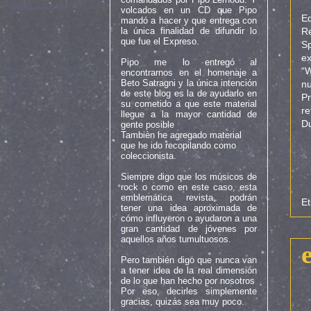
volcados en un CD que Pipo
Ed
mandó a hacer y que entrega con
Re
la única finalidad de difundir lo
que fue el Expreso.
Sp
ex
Pipo me lo entregó al
“
encontrarnos en el homenaje a
Beto Satragni y la única intención
n
de este blog es la de ayudarlo en
Pr
su cometido a que este material
re
llegue a la mayor cantidad de
Du
gente posible
Tambièn he agregado material
que he ido recopilando como
coleccionista.
Siempre digo que los músicos de
rock o como en este caso, esta
emblemática revista, podrán
Et
tener una idea aproximada de
cómo influyeron o ayudaron a una
gran cantidad de jóvenes por
aquellos años tumultuosos.
Pero también digo que nunca van
a tener idea de la real dimensión
de lo que han hecho por nosotros
Por eso, decirles simplemente
gracias, quizás sea muy poco.