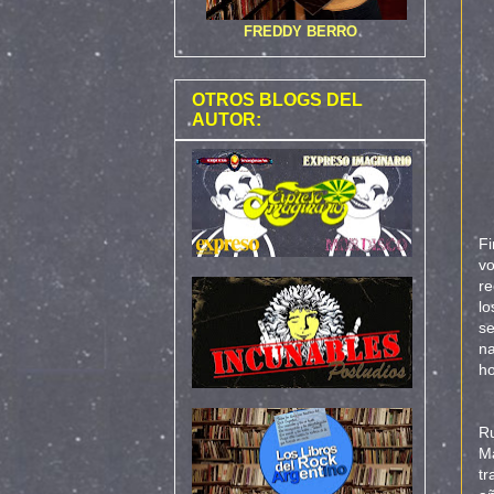
FREDDY BERRO
OTROS BLOGS DEL
AUTOR:
Fi
v
re
lo
s
n
ho
Ru
Ma
tr