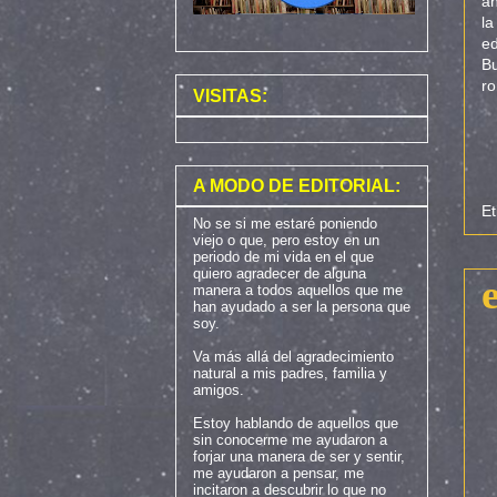
añ
la
ed
B
ro
VISITAS:
A MODO DE EDITORIAL:
Et
No se si me estaré poniendo
viejo o que, pero estoy en un
periodo de mi vida en el que
quiero agradecer de alguna
manera a todos aquellos que me
han ayudado a ser la persona que
soy.
Va más allá del agradecimiento
natural a mis padres, familia y
amigos.
Estoy hablando de aquellos que
sin conocerme me ayudaron a
forjar una manera de ser y sentir,
me ayudaron a pensar, me
incitaron a descubrir lo que no